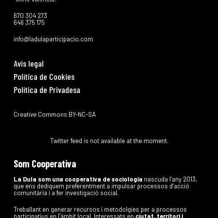
670 304 273
646 375 175
info@ladulaparticipacio.com
Avis legal
Política de Cookies
Política de Privadesa
Creative Commons BY-NC-SA
Twitter feed is not available at the moment.
Som Cooperativa
La Dula som una cooperativa de sociologia
nascuda l’any 2013,
que ens dediquem preferentment a impulsar processos d’acció
comunitària i a fer investigació social.
Treballant en generar recursos i metodolgies per a processos
participatius en l’àmbit local. Interessats en
ciutat, territori i