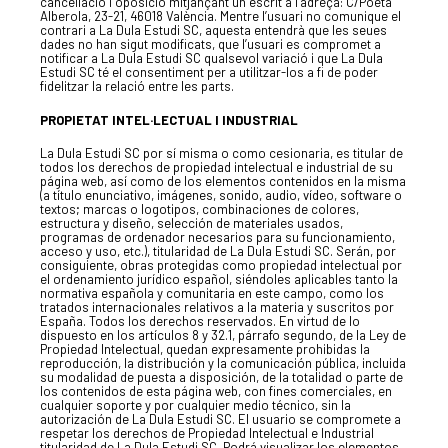
cancel·lació i oposició mitjançant un escrit a l’adreça: C/Poeta
Alberola, 23-21, 46018 València. Mentre l’usuari no comunique el
contrari a La Dula Estudi SC, aquesta entendrà que les seues
dades no han sigut modificats, que l’usuari es compromet a
EQUIP
notificar a La Dula Estudi SC qualsevol variació i que La Dula
Estudi SC té el consentiment per a utilitzar-los a fi de poder
fidelitzar la relació entre les parts.
PROPIETAT INTEL·LECTUAL I INDUSTRIAL
SERVEIS
La Dula Estudi SC por sí misma o como cesionaria, es titular de
todos los derechos de propiedad intelectual e industrial de su
página web, así como de los elementos contenidos en la misma
(a título enunciativo, imágenes, sonido, audio, vídeo, software o
EXPERIÈN
textos; marcas o logotipos, combinaciones de colores,
estructura y diseño, selección de materiales usados,
programas de ordenador necesarios para su funcionamiento,
acceso y uso, etc.), titularidad de La Dula Estudi SC. Serán, por
consiguiente, obras protegidas como propiedad intelectual por
el ordenamiento jurídico español, siéndoles aplicables tanto la
PUBLICAC
normativa española y comunitaria en este campo, como los
tratados internacionales relativos a la materia y suscritos por
España. Todos los derechos reservados. En virtud de lo
dispuesto en los artículos 8 y 32.1, párrafo segundo, de la Ley de
Propiedad Intelectual, quedan expresamente prohibidas la
reproducción, la distribución y la comunicación pública, incluida
su modalidad de puesta a disposición, de la totalidad o parte de
los contenidos de esta página web, con fines comerciales, en
La Dula
cualquier soporte y por cualquier medio técnico, sin la
autorización de La Dula Estudi SC. El usuario se compromete a
C/Poeta Alberola, 23-21
respetar los derechos de Propiedad Intelectual e Industrial
46018 València.
titularidad de La Dula Estudi SC. Podrá visualizar los elementos