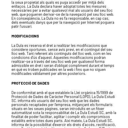
la seua propietat als quals es puga accedir per mitjà dels
enllaços. La Dula declara haver adoptat totes les mesures
necessàries per a evitar qualsevol mal als usuaris del seu lloc
web, que pogueren derivar-se de la navegació pel seu lloc web.
En conseqüència, La Dula no es fa responsable, en cap cas,
dels eventuals danys que per la navegació per Internet poguera
patir l’usuari.
MODIFICACIONS
La Dula es reserva el dret a realitzar les modificacions que
considere oportunes, sense avís previ, en el contingut del seu
lloc web. Tant referent als continguts del lloc web, com en les
condicions d’ús d’aquest. Aquestes modificacions podran
realitzar-se a través del seu lloc web per qualsevol forma
admissible en dret i seran d’obligat compliment durant el temps
en què es troben publicades en la web i fins que no siguen
modificades vàlidament per altres posteriors.
PROTECCIÓ DE DADES
De conformitat amb el que estableix la Llei orgànica 15/1999 de
Protecció de Dades de Caràcter Personal (LOPD), La Dula Estudi
SC. informa els usuaris del seu lloc web que les dades
personals recaptades per l’empresa, mitjançant els formularis
situats en les seues pàgines, seran introduïts en un fitxer
automatitzat sota la responsabilitat de La Dula Estudi SC, amb la
finalitat de poder facilitar, agilitar i complir els compromisos
establits entre totes dues parts. Així mateix, La Dula Estudi SC.
LA DULA
informa de la possibilitat d’exercir els drets d’accés, rectificació,