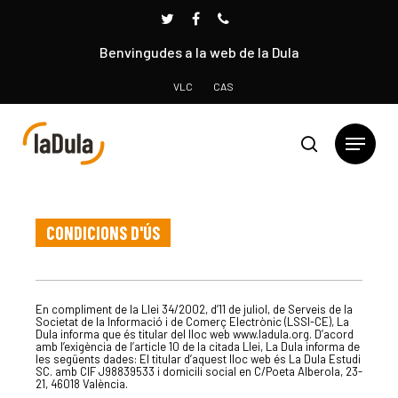
Benvingudes a la web de la Dula
VLC
CAS
Prem INTRO per cercar o ESC per tancar
CONDICIONS D'ÚS
En compliment de la Llei 34/2002, d’11 de juliol, de Serveis de la
Societat de la Informació i de Comerç Electrònic (LSSI-CE), La
Dula informa que és titular del lloc web www.ladula.org. D’acord
amb l’exigència de l’article 10 de la citada Llei, La Dula informa de
les següents dades: El titular d’aquest lloc web és La Dula Estudi
SC. amb CIF J98839533 i domicili social en C/Poeta Alberola, 23-
21, 46018 València.