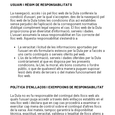
USUARI I RÈGIM DE RESPONSABILITATS
La navegació, accés i ús pel lloc web de la Dula confereix la
condició d’usuari, per la qual s’accepten, des de la navegació pel
lloc web de la Dula totes les condicions d’ús ací establides
sense perjudici de l’aplicació de la corresponent normativa
d’obligat compliment legal segons el cas. El lloc web de la Dula
proporciona gran diversitat d’informació, serveis i dades.
L’usuari assumeix la seua responsabilitat en l’ús correcte del
lloc web. Aquesta responsabilitat s’estendrà a:
La veracitat i licitud de les informacions aportades per
l’usuari en els formularis estesos per la Dula per a l’accés a
uns certs continguts o serveis oferits pel web.
L’ús de la informació, serveis i dades oferides per la Dula
contràriament al que es disposa per les presents
condicions, la Llei, la moral, els bons costums o l’ordre
públic, o que de qualsevol altra manera puguen suposar
lesió dels drets de tercers o del mateix funcionament del
lloc web.
POLÍTICA D’ENLLAÇOS I EXEMPCIONS DE RESPONSABILITAT
La Dula no es fa responsable del contingut dels llocs web als
quals l’usuari puga accedir a través dels enllaços establits en el
seu lloc web i declara que en cap cas procedirà a examinar o
exercitar cap mena de control sobre el contingut d’altres llocs
de la xarxa. Així mateix, tampoc garantirà la disponibilitat
tècnica, exactitud, veracitat, validesa o legalitat de llocs aliens a