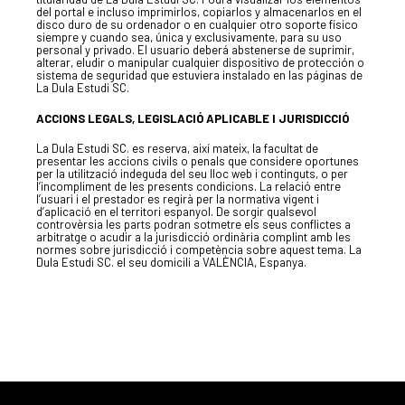
del portal e incluso imprimirlos, copiarlos y almacenarlos en el
670 304 273
disco duro de su ordenador o en cualquier otro soporte físico
646 375 175
siempre y cuando sea, única y exclusivamente, para su uso
personal y privado. El usuario deberá abstenerse de suprimir,
alterar, eludir o manipular cualquier dispositivo de protección o
info@ladulaparticipacio.com
sistema de seguridad que estuviera instalado en las páginas de
La Dula Estudi SC.
ACCIONS LEGALS, LEGISLACIÓ APLICABLE I JURISDICCIÓ
VLC
CAS
La Dula Estudi SC. es reserva, així mateix, la facultat de
presentar les accions civils o penals que considere oportunes
per la utilització indeguda del seu lloc web i continguts, o per
l’incompliment de les presents condicions. La relació entre
l’usuari i el prestador es regirà per la normativa vigent i
d’aplicació en el territori espanyol. De sorgir qualsevol
controvèrsia les parts podran sotmetre els seus conflictes a
arbitratge o acudir a la jurisdicció ordinària complint amb les
normes sobre jurisdicció i competència sobre aquest tema. La
Dula Estudi SC. el seu domicili a VALÈNCIA, Espanya.