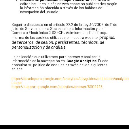
EXPERIEN
editor incluir en la página web espacios publicitarios según
la información obtenida a través de los hábitos de
navegación del usuario.
PUBLICAC
Según lo dispuesto en el artículo 22.2 de la Ley 34/2002, de 11 de
julio, de Servicios de la Sociedad de la Información y de
Comercio Electrónico (LSSI-CE), Asimismo, La Dula Coop.
propias,
informa de las cookies utilizadas en nuestra website:
de terceros, de sesión, persistentes, técnicas, de
personalización y de análisis.
La Dula
La aplicación que utilizamos para obtener y analizar la
C/Poeta Alberola, 23-21
información de la navegación es:
Google Analytics
: Puede
46018 València.
consultar su política de cookies a través de los siguientes
enlace:
670 304 273
646 375 175
https://developers.google.com/analytics/devguides/collection/analytic
usage
https://support.google.com/analytics/answer/6004245
info@ladulaparticipacio.com
VLC
CAS