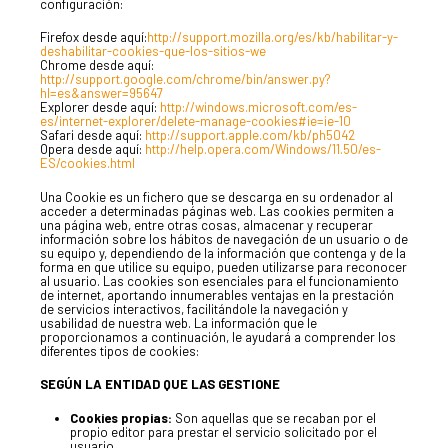
configuración:
Firefox desde aquí:
http://support.mozilla.org/es/kb/habilitar-y-
deshabilitar-cookies-que-los-sitios-we
Chrome desde aquí:
http://support.google.com/chrome/bin/answer.py?
hl=es&answer=95647
Explorer desde aquí:
http://windows.microsoft.com/es-
es/internet-explorer/delete-manage-cookies#ie=ie-10
Safari desde aquí:
http://support.apple.com/kb/ph5042
Opera desde aquí:
http://help.opera.com/Windows/11.50/es-
ES/cookies.html
Una Cookie es un fichero que se descarga en su ordenador al
acceder a determinadas páginas web. Las cookies permiten a
una página web, entre otras cosas, almacenar y recuperar
información sobre los hábitos de navegación de un usuario o de
su equipo y, dependiendo de la información que contenga y de la
forma en que utilice su equipo, pueden utilizarse para reconocer
al usuario. Las cookies son esenciales para el funcionamiento
de internet, aportando innumerables ventajas en la prestación
de servicios interactivos, facilitándole la navegación y
usabilidad de nuestra web. La información que le
proporcionamos a continuación, le ayudará a comprender los
diferentes tipos de cookies:
SEGÚN LA ENTIDAD QUE LAS GESTIONE
Cookies propias:
Son aquellas que se recaban por el
propio editor para prestar el servicio solicitado por el
usuario.