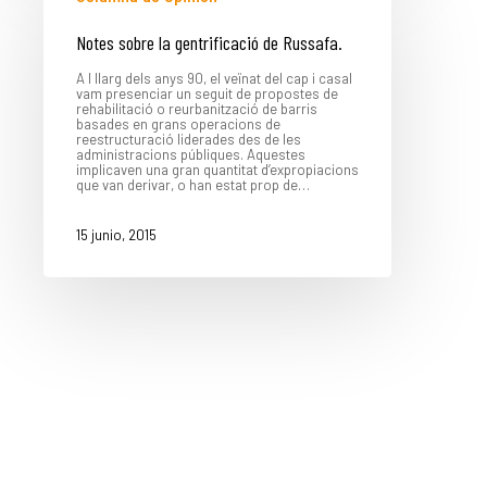
Notes sobre la gentrificació de Russafa.
La Dula
A l llarg dels anys 90, el veïnat del cap i casal
C/Poeta Alberola, 23-21
vam presenciar un seguit de propostes de
46018 València.
rehabilitació o reurbanització de barris
basades en grans operacions de
670 304 273
reestructuració liderades des de les
646 375 175
administracions públiques. Aquestes
implicaven una gran quantitat d’expropiacions
que van derivar, o han estat prop de…
info@ladulaparticipacio.com
15 junio, 2015
VLC
CAS