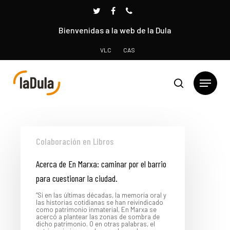
Bienvenidas a la web de la Dula
VLC
CAS
Presione INTRO para buscar o ESC para cerrar
Colaboración en Libros
Acerca de En Marxa: caminar por el barrio
para cuestionar la ciudad.
“Si en las últimas décadas, la memoria oral y
las historias cotidianas se han reivindicado
como patrimonio inmaterial, En Marxa se
acercó a plantear las zonas de sombra de
dicho patrimonio. O en otras palabras, el