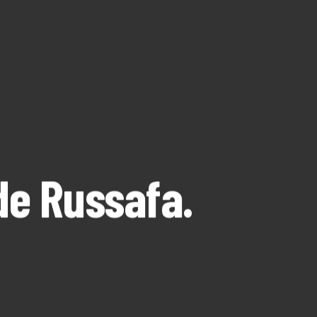
La Dula
C/Poeta Alberola, 23-21
46018 València.
670 304 273
646 375 175
info@ladulaparticipacio.com
de Russafa.
VLC
CAS