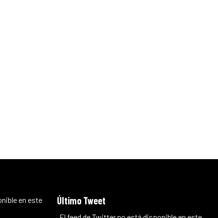
Último Tweet
onible en este
El feed de Twitter no está disponible en este