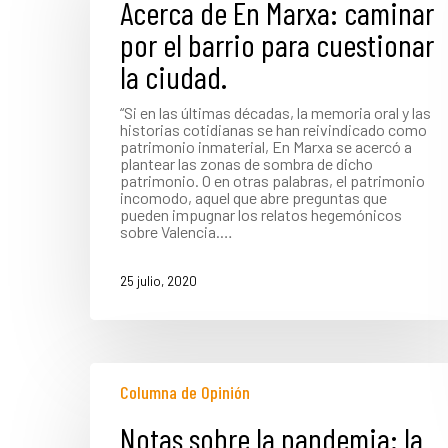
Acerca de En Marxa: caminar
por el barrio para cuestionar
Presione INTRO para buscar o ESC para cerrar
la ciudad.
“Si en las últimas décadas, la memoria oral y las
historias cotidianas se han reivindicado como
patrimonio inmaterial, En Marxa se acercó a
plantear las zonas de sombra de dicho
patrimonio. O en otras palabras, el patrimonio
incomodo, aquel que abre preguntas que
pueden impugnar los relatos hegemónicos
sobre Valencia.…
25 julio, 2020
Columna de Opinión
Notas sobre la pandemia: la