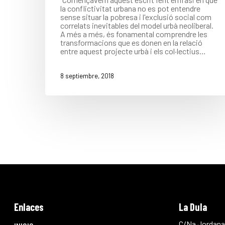
la conflictivitat urbana no es pot entendre
sense situar la pobresa i l'exclusió social com
correlats inevitables del model urbà neoliberal.
A més a més, és fonamental comprendre les
transformacions que es donen en la relació
entre aquest projecte urbà i els col·lectius…
8 septiembre, 2018
Enlaces
La Dula
C/Na Jordana,