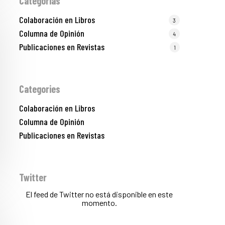
Categorias
Colaboración en Libros
3
Columna de Opinión
4
Publicaciones en Revistas
1
Categories
Colaboración en Libros
Columna de Opinión
La Dula
Publicaciones en Revistas
C/Poeta Alberola, 23-21
46018 València.
670 304 273
Twitter
646 375 175
El feed de Twitter no está disponible en este
info@ladulaparticipacio.com
momento.