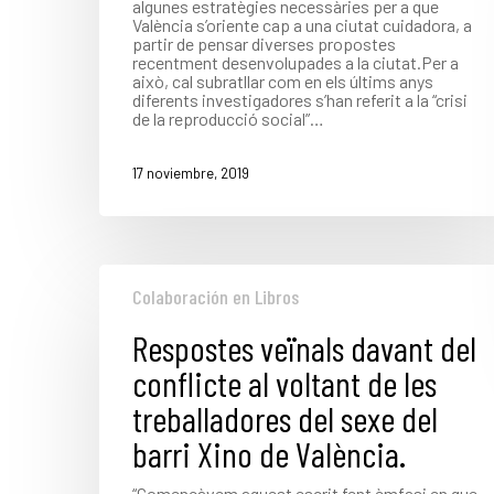
algunes estratègies necessàries per a que
València s’oriente cap a una ciutat cuidadora, a
partir de pensar diverses propostes
recentment desenvolupades a la ciutat.Per a
això, cal subratllar com en els últims anys
diferents investigadores s’han referit a la “crisi
de la reproducció social”…
17 noviembre, 2019
Colaboración en Libros
Respostes veïnals davant del
conflicte al voltant de les
treballadores del sexe del
barri Xino de València.
“Començàvem aquest escrit fent èmfasi en que