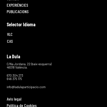
EXPERIÈNCIES
PUBLICACIONS
Selector Idioma
VLC
CAS
La Dula
C/Na Jordana, 22 (baix-esquerra)
46018 València.
670 304 273
646 375 175
info@ladulaparticipacio.com
Avis legal
Política de Cookies