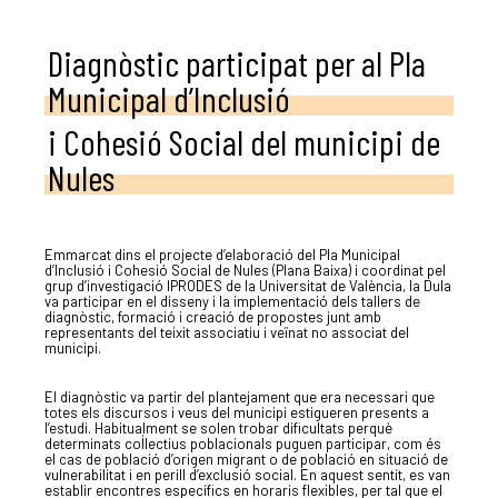
Diagnòstic participat per al Pla
Municipal d’Inclusió
i Cohesió Social del municipi de
Nules
Emmarcat dins el projecte d’elaboració del Pla Municipal
d’Inclusió i Cohesió Social de Nules (Plana Baixa) i coordinat pel
grup d’investigació IPRODES de la Universitat de València, la Dula
va participar en el disseny i la implementació dels tallers de
diagnòstic, formació i creació de propostes junt amb
representants del teixit associatiu i veïnat no associat del
municipi.
El diagnòstic va partir del plantejament que era necessari que
totes els discursos i veus del municipi estigueren presents a
l’estudi. Habitualment se solen trobar dificultats perquè
determinats col·lectius poblacionals puguen participar, com és
el cas de població d’origen migrant o de població en situació de
vulnerabilitat i en perill d’exclusió social. En aquest sentit, es van
establir encontres específics en horaris flexibles, per tal que el