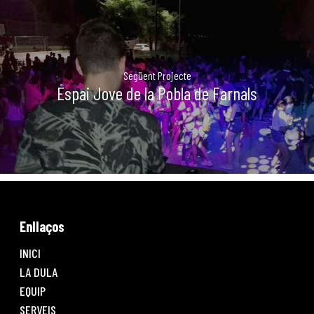
Següent Projecte
Espai Jove de la Pobla de Farnals
Enllaços
INICI
LA DULA
EQUIP
SERVEIS