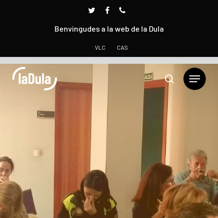
Benvingudes a la web de la Dula
VLC
CAS
Prem INTRO per cercar o ESC per tancar