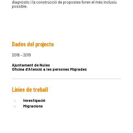
diagnòstic i la construcció de propostes foren el més inclusiu
possible.
Dades del projecte
LA DULA
2018 – 2019
Ajuntament de Nules
EQUIP
Oficina d’Atenció a les persones Migrades
Línies de treball
SERVEIS
Investigació
Migracions
EXPERIÈN