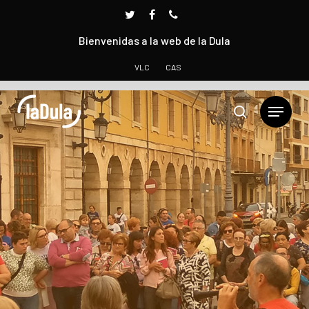
Bienvenidas a la web de la Dula
VLC
CAS
Presione INTRO para buscar o ESC para cerrar