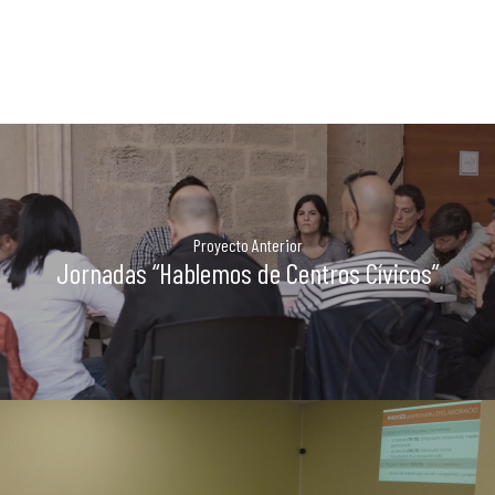
La Dula
C/Poeta Alberola, 23-21
46018 València.
670 304 273
646 375 175
info@ladulaparticipacio.com
Proyecto Anterior
Jornadas “Hablemos de Centros Cívicos”
VLC
CAS