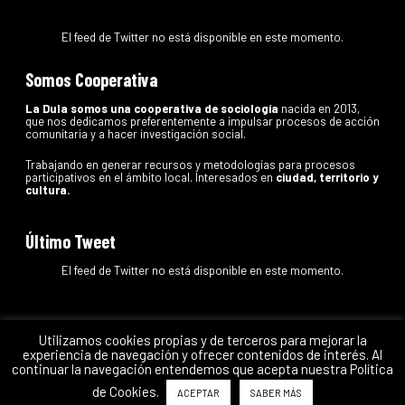
El feed de Twitter no está disponible en este momento.
Somos Cooperativa
La Dula somos una cooperativa de sociología
nacida en 2013,
que nos dedicamos preferentemente a impulsar procesos de acción
comunitaria y a hacer investigación social.
Trabajando en generar recursos y metodologías para procesos
participativos en el ámbito local. Interesados en
ciudad, territorio y
cultura.
Último Tweet
El feed de Twitter no está disponible en este momento.
Utilizamos cookies propias y de terceros para mejorar la
experiencia de navegación y ofrecer contenidos de interés. Al
La Dula
Coop.
continuar la navegación entendemos que acepta nuestra Política
de Cookies.
ACEPTAR
SABER MÁS