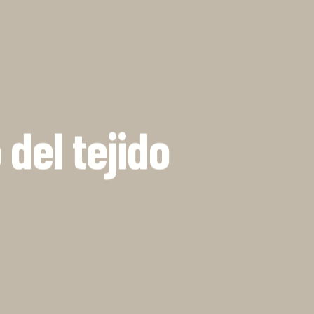
La Dula
C/Poeta Alberola, 23-21
46018 València.
670 304 273
646 375 175
del tejido
info@ladulaparticipacio.com
VLC
CAS