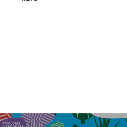
EXPERIEN
PUBLICAC
La Dula
C/Poeta Alberola, 23-21
46018 València.
670 304 273
646 375 175
info@ladulaparticipacio.com
VLC
CAS