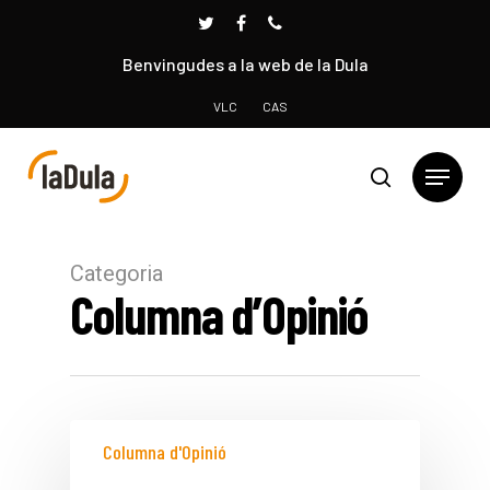
Benvingudes a la web de la Dula
VLC
CAS
Prem INTRO per cercar o ESC per tancar
Categoria
Columna d’Opinió
Columna d'Opinió