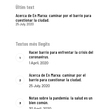
EXPERIÈN
Últim text
Acerca de En Marxa: caminar por el barrio para
PUBLICAC
cuestionar la ciudad.
25 July, 2020
Textos més llegits
La Dula
Hacer barrio para enfrentar la crisis del
C/Poeta Alberola, 23-21
46018 València.
coronavirus.
1 April, 2020
670 304 273
646 375 175
Acerca de En Marxa: caminar por el
info@ladulaparticipacio.com
barrio para cuestionar la ciudad.
25 July, 2020
VLC
CAS
Notas sobre la pandemia: la salud es un
bien común.
30 April, 2020