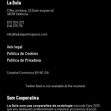
La Dula
C/Na Jordana, 22 (baix-esquerra)
46018 València.
670 304 273
646 375 175
info@ladulaparticipacio.com
Avis legal
Política de Cookies
Política de Privadesa
Creative Commons BY-NC-SA
Twitter feed is not available at the moment.
Som Cooperativa
La Dula som una cooperativa de sociologia
nascuda l’any 2013,
que ens dediquem preferentment a impulsar processos d’acció