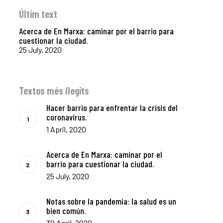
Últim text
Acerca de En Marxa: caminar por el barrio para
cuestionar la ciudad.
25 July, 2020
Textos més llegits
Hacer barrio para enfrentar la crisis del
coronavirus.
1 April, 2020
La Dula
Acerca de En Marxa: caminar por el
C/Poeta Alberola, 23-21
barrio para cuestionar la ciudad.
46018 València.
25 July, 2020
670 304 273
646 375 175
Notas sobre la pandemia: la salud es un
bien común.
info@ladulaparticipacio.com
30 April, 2020