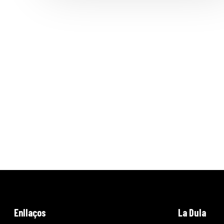
Enllaços
La Dula