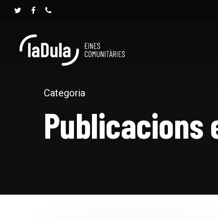
Categoria
Publicacions 
Prem INTRO per cercar o ESC per tancar