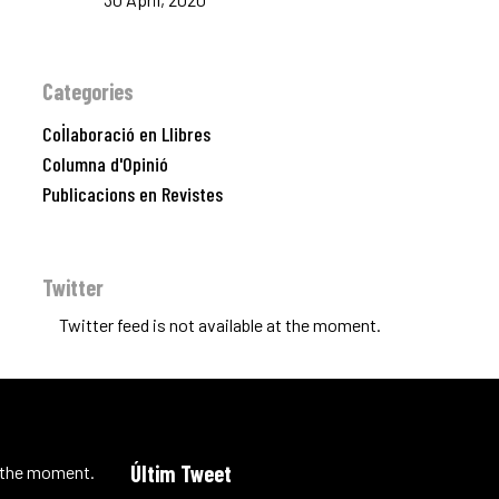
VLC
Categories
CAS
Col·laboració en Llibres
Columna d'Opinió
Publicacions en Revistes
Twitter
Twitter feed is not available at the moment.
Últim Tweet
t the moment.