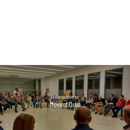
PUBLICAC
La Dula
C/Poeta Alberola, 23-21
46018 València.
670 304 273
646 375 175
info@ladulaparticipacio.com
VLC
Projecte Anterior
CAS
Movent Orba