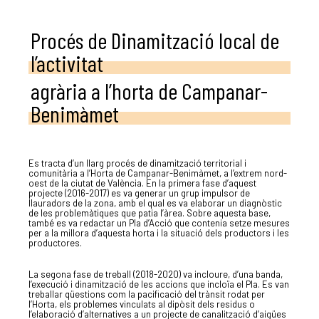
Procés de Dinamització local de
l’activitat
agrària a l’horta de Campanar-
Benimàmet
Es tracta d’un llarg procés de dinamització territorial i
comunitària a l’Horta de Campanar-Benimàmet, a l’extrem nord-
oest de la ciutat de València. En la primera fase d’aquest
projecte (2016-2017) es va generar un grup impulsor de
llauradors de la zona, amb el qual es va elaborar un diagnòstic
de les problemàtiques que patia l’àrea. Sobre aquesta base,
també es va redactar un Pla d’Acció que contenia setze mesures
per a la millora d’aquesta horta i la situació dels productors i les
productores.
La segona fase de treball (2018-2020) va incloure, d’una banda,
l’execució i dinamització de les accions que incloïa el Pla. Es van
treballar qüestions com la pacificació del trànsit rodat per
l’Horta, els problemes vinculats al dipòsit dels residus o
l’elaboració d’alternatives a un projecte de canalització d’aigües