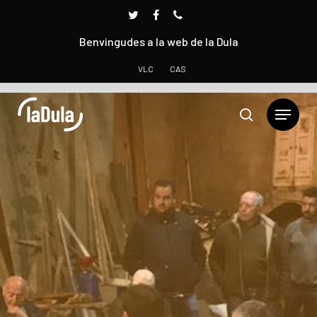
Benvingudes a la web de la Dula
VLC
CAS
Prem INTRO per cercar o ESC per tancar