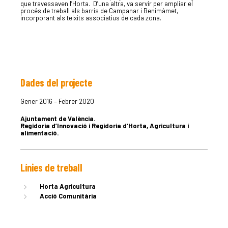
que travessaven l’Horta.
D’una altra, va servir per ampliar el
procés de treball als barris de Campanar i Benimàmet,
incorporant als teixits associatius de cada zona.
Dades del projecte
LA DULA
Gener 2016 – Febrer 2020
Ajuntament de València.
EQUIP
Regidoria d’Innovació i Regidoria d’Horta, Agricultura i
alimentació.
SERVEIS
Línies de treball
Horta Agricultura
Acció Comunitària
EXPERIÈN