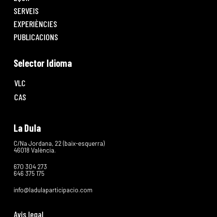
SERVEIS
EXPERIÈNCIES
PUBLICACIONS
Selector Idioma
VLC
CAS
La Dula
C/Na Jordana, 22 (baix-esquerra)
46018 València.
670 304 273
646 375 175
info@ladulaparticipacio.com
Avis legal