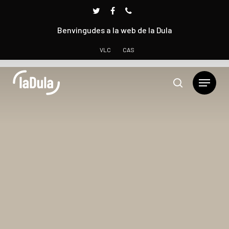
Benvingudes a la web de la Dula
VLC
CAS
Prem INTRO per cercar o ESC per tancar