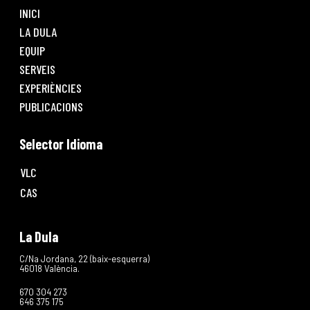
INICI
LA DULA
EQUIP
SERVEIS
EXPERIÈNCIES
PUBLICACIONS
Selector Idioma
VLC
CAS
La Dula
C/Na Jordana, 22 (baix-esquerra)
46018 València.
670 304 273
646 375 175