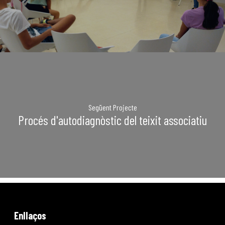
Següent Projecte
Procés d'autodiagnòstic del teixit associatiu
Enllaços