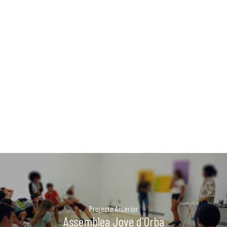
EXPERIÈN
PUBLICAC
La Dula
C/Poeta Alberola, 23-21
46018 València.
670 304 273
646 375 175
info@ladulaparticipacio.com
VLC
CAS
Projecte Anterior
Assemblea Jove d'Orba