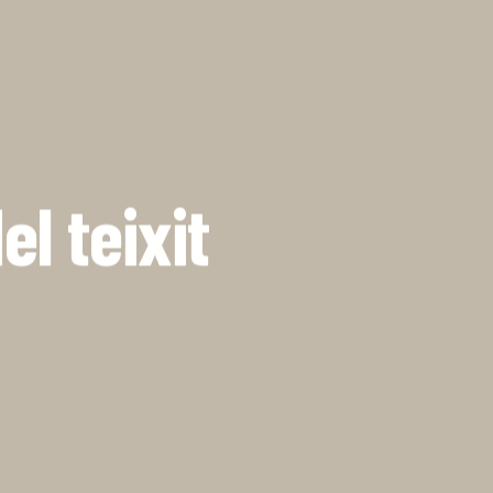
La Dula
C/Poeta Alberola, 23-21
46018 València.
670 304 273
646 375 175
l teixit
info@ladulaparticipacio.com
VLC
CAS