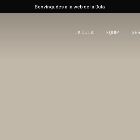
Benvingudes a la web de la Dula
LA DULA
EQUIP
SER