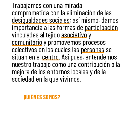
Trabajamos con una mirada
EXPERIEN
comprometida con la eliminación de las
desigualdades sociales
; así mismo, damos
importancia a las formas de
participación
PUBLICAC
vinculadas al tejido
asociativo
y
comunitario
y promovemos procesos
colectivos en los cuales las
personas
se
sitúan en el
centro
. Así pues, entendemos
nuestro trabajo como una contribución a la
La Dula
mejora de los entornos locales y de la
C/Poeta Alberola, 23-21
46018 València.
sociedad en la que vivimos.
670 304 273
646 375 175
QUIÉNES SOMOS?
info@ladulaparticipacio.com
VLC
CAS