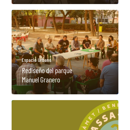
La Dula
C/Poeta Alberola, 23-21
46018 València.
670 304 273
646 375 175
info@ladulaparticipacio.com
Espacio Urbano
Rediseño del parque
VLC
Manuel Granero
CAS