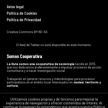
Aviso legal
Política de Cookies
Política de Privacidad
Creative Commons BY-NC-SA
El feed de Twitter no está disponible en este momento.
Somos Cooperativa
La Dula somos una cooperativa de sociología
nacida en 2013,
que nos dedicamos preferentemente a impulsar procesos de acción
comunitaria y a hacer investigación social.
Trabajando en generar recursos y metodologías para procesos
participativos en el ámbito local. Interesados en
ciudad, territorio y
cultura.
Último Tweet
Utilizamos cookies propias y de terceros para mejorar la
experiencia de navegación y ofrecer contenidos de interés. Al
continuar la navegación entendemos que acepta nuestra Política
El feed de Twitter no está disponible en este momento.