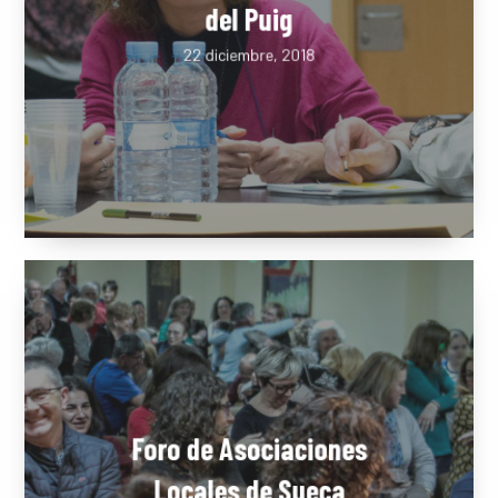
PUBLICAC
Segundo Consejo Vecinal
del Puig
22 diciembre, 2018
La Dula
C/Poeta Alberola, 23-21
46018 València.
670 304 273
646 375 175
info@ladulaparticipacio.com
VLC
CAS