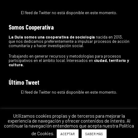
El feed de Twitter no está disponible en este momento.
Somos Cooperativa
La Dula somos una cooperativa de sociología
nacida en 2013,
que nos dedicamos preferentemente a impulsar procesos de acción
comunitaria y a hacer investigación social.
Trabajando en generar recursos y metodologías para procesos
participativos en el ámbito local. Interesados en
ciudad, territorio y
cultura.
Último Tweet
El feed de Twitter no está disponible en este momento.
Utilizamos cookies propias y de terceros para mejorar la
experiencia de navegación y ofrecer contenidos de interés. Al
La Dula
Coop.
continuar la navegación entendemos que acepta nuestra Política
de Cookies.
ACEPTAR
SABER MÁS