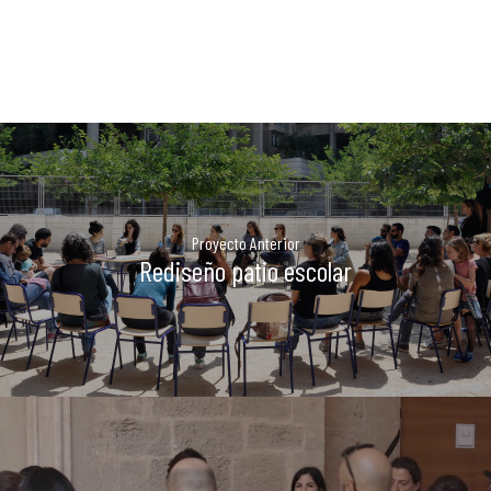
La Dula
C/Poeta Alberola, 23-21
46018 València.
670 304 273
646 375 175
info@ladulaparticipacio.com
Proyecto Anterior
Rediseño patio escolar
VLC
CAS