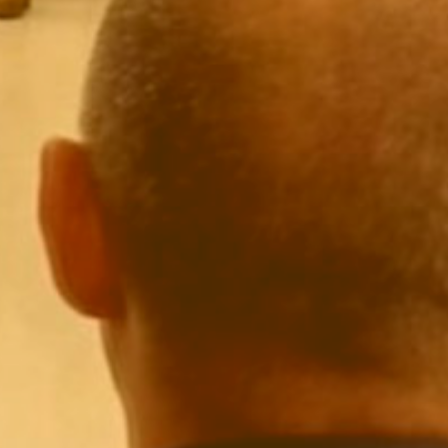
La Dula
C/Poeta Alberola, 23-21
46018 València.
670 304 273
646 375 175
info@ladulaparticipacio.com
VLC
CAS