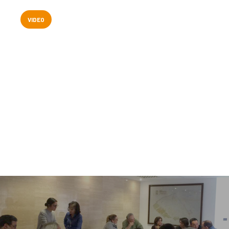
EXPERIEN
VIDEO
PUBLICAC
La Dula
C/Poeta Alberola, 23-21
46018 València.
670 304 273
646 375 175
info@ladulaparticipacio.com
VLC
CAS