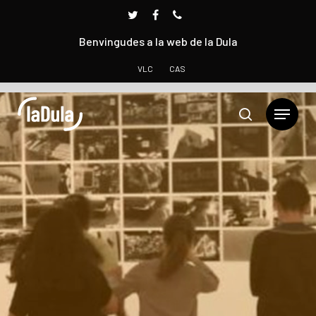
Benvingudes a la web de la Dula
VLC
CAS
Prem INTRO per cercar o ESC per tancar