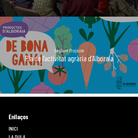
Següent Projecte
Pla de l’activitat agrària d’Alboraia
Enllaços
INICI
LA DULA