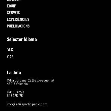
EQUIP
SERVEIS
EXPERIÈNCIES
PUBLICACIONS
Selector Idioma
VLC
CAS
La Dula
C/Na Jordana, 22 (baix-esquerra)
46018 València.
670 304 273
646 375 175
info@ladulaparticipacio.com