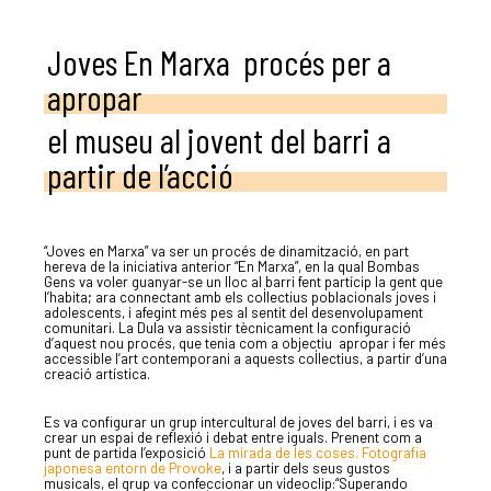
Joves En Marxa procés per a
apropar
el museu al jovent del barri a
partir de l’acció
“Joves en Marxa” va ser un procés de dinamització, en part
hereva de la iniciativa anterior “En Marxa”, en la qual Bombas
Gens va voler guanyar-se un lloc al barri fent partícip la gent que
l’habita; ara connectant amb els col·lectius poblacionals joves i
adolescents, i afegint més pes al sentit del desenvolupament
comunitari. La Dula va assistir tècnicament la configuració
d’aquest nou procés, que tenia com a objectiu
apropar i fer més
accessible l’art contemporani a aquests col·lectius, a partir d’una
creació artística.
Es va configurar un grup intercultural de joves del barri, i es va
crear un espai de reflexió i debat entre iguals. Prenent com a
punt de partida l’exposició
La mirada de les coses. Fotografia
japonesa entorn de Provoke
, i a partir dels seus gustos
musicals, el grup va confeccionar un videoclip:“Superando