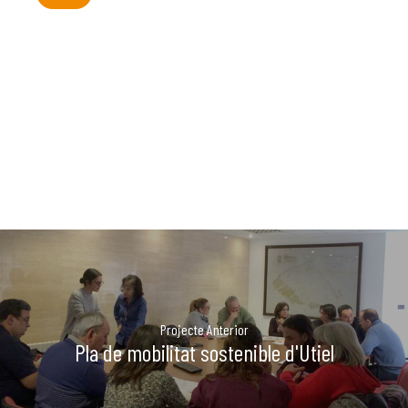
PUBLICAC
La Dula
C/Poeta Alberola, 23-21
46018 València.
670 304 273
646 375 175
info@ladulaparticipacio.com
VLC
Projecte Anterior
CAS
Pla de mobilitat sostenible d'Utiel