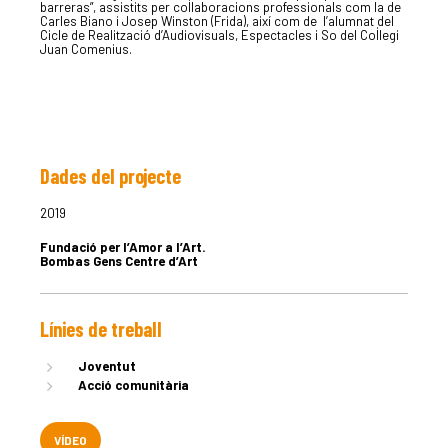
barreras”, assistits per col·laboracions professionals com la de
Carles Biano i Josep Winston (Frida), així com de
l’alumnat del
Cicle de Realització d’Audiovisuals, Espectacles i So del Col·legi
Juan Comenius.
Dades del projecte
LA DULA
2019
Fundació per l’Amor a l’Art.
EQUIP
Bombas Gens Centre d’Art
Línies de treball
SERVEIS
Joventut
Acció comunitària
EXPERIÈN
VÍDEO