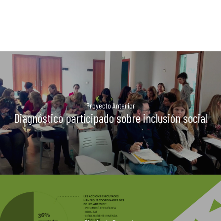
La Dula
C/Poeta Alberola, 23-21
46018 València.
670 304 273
646 375 175
info@ladulaparticipacio.com
Proyecto Anterior
Diagnóstico participado sobre inclusión social
VLC
CAS