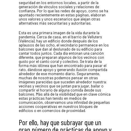
seguridad en los entornos locales, a partir de la
generación de vínculos sociales y relaciones de
confianza. Por lo que las redes de apoyo, como se ha
apuntado recientemente en estas páginas, elaboran
unos valores y unos escenarios que alejan otras
alternativas más securitarias y autoritarias.
Esta es una primera imagen de la vida durante la
pandemia. Cerca de casa, en el barrio de Velluters
(València), hay un edificio donde después de los
aplausos de las ocho, el vecindario permanece en los
balcones que dan al deslunado de su edificio para
cantar todos juntos. Cada día entonan una canción
diferente, que preparan algunos de los vecinos con
gusto por el canto coral y colectivo. Se trata de la
forma más idónea que han encontrado para pasar el
rato, dándose apoyo y generando ilusión compartida
alrededor de ese momento diario. Seguramente,
muchas de nosotras podemos pensar en otras
imágenes parecidas que suceden alrededor nuestra:
vecinas y vecinos que se juntan para jugar, bailar o
compartir el horario de alguna comida desde sus
balcones. Más allá de la visibilidad que en clave cómica
estas prácticas han tenido en medios de
comunicación, observamos una infinidad de pequeñas
acciones cooperativas en nuestros bloques de
edificios o en comercios de proximidad.
Por ello, hay que subrayar que un
gran número de prácticas de apoyo y