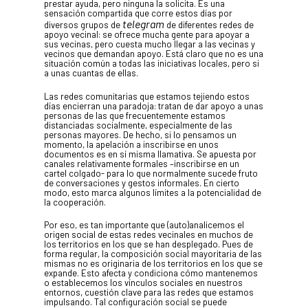
LA DULA
prestar ayuda, pero ninguna la solicita. Es una
sensación compartida que corre estos días por
telegram
diversos grupos de
de diferentes redes de
apoyo vecinal: se ofrece mucha gente para apoyar a
sus vecinas, pero cuesta mucho llegar a las vecinas y
EQUIPO
vecinos que demandan apoyo. Está claro que no es una
situación común a todas las iniciativas locales, pero si
a unas cuantas de ellas.
Las redes comunitarias que estamos tejiendo estos
SERVICIO
días encierran una paradoja: tratan de dar apoyo a unas
personas de las que frecuentemente estamos
distanciadas socialmente, especialmente de las
personas mayores. De hecho, si lo pensamos un
momento, la apelación a inscribirse en unos
EXPERIEN
documentos es en sí misma llamativa. Se apuesta por
canales relativamente formales –inscribirse en un
cartel colgado- para lo que normalmente sucede fruto
de conversaciones y gestos informales. En cierto
modo, esto marca algunos límites a la potencialidad de
la cooperación.
PUBLICAC
Por eso, es tan importante que (auto)analicemos el
origen social de estas redes vecinales en muchos de
los territorios en los que se han desplegado. Pues de
forma regular, la composición social mayoritaria de las
mismas no es originaria de los territorios en los que se
expande. Esto afecta y condiciona cómo mantenemos
o establecemos los vínculos sociales en nuestros
La Dula
entornos, cuestión clave para las redes que estamos
impulsando. Tal configuración social se puede
C/Poeta Alberola, 23-21