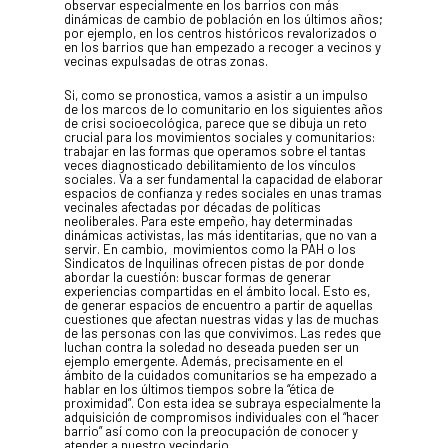
observar especialmente en los barrios con más
46018 València.
dinámicas de cambio de población en los últimos años;
por ejemplo, en los centros históricos revalorizados o
670 304 273
en los barrios que han empezado a recoger a vecinos y
646 375 175
vecinas expulsadas de otras zonas.
info@ladulaparticipacio.com
Si, como se pronostica, vamos a asistir a un impulso
de los marcos de lo comunitario en los siguientes años
de crisi socioecológica, parece que se dibuja un reto
crucial para los movimientos sociales y comunitarios:
VLC
trabajar en las formas que operamos sobre el tantas
veces diagnosticado debilitamiento de los vínculos
CAS
sociales. Va a ser fundamental la capacidad de elaborar
espacios de confianza y redes sociales en unas tramas
vecinales afectadas por décadas de políticas
neoliberales. Para este empeño, hay determinadas
dinámicas activistas, las más identitarias, que no van a
servir. En cambio,
movimientos como la PAH o los
Sindicatos de Inquilinas ofrecen pistas de por donde
abordar la cuestión: buscar formas de generar
experiencias compartidas en el ámbito local. Esto es,
de generar espacios de encuentro a partir de aquellas
cuestiones que afectan nuestras vidas y las de muchas
de las personas con las que convivimos. Las redes que
luchan contra la soledad no deseada pueden ser un
ejemplo emergente. Además, precisamente en el
ámbito de la cuidados comunitarios se ha empezado a
hablar en los últimos tiempos sobre la “ética de
proximidad”. Con esta idea se subraya especialmente la
adquisición de compromisos individuales con el “hacer
barrio” así como con la preocupación de conocer y
atender a nuestro vecindario.