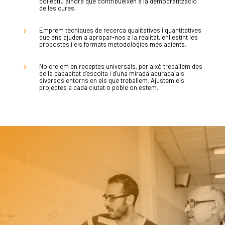
col·lectiu alhora que contribueixen a la democratització
de les cures.
PUBLICAC
Emprem tècniques de recerca qualitatives i quantitatives
que ens ajuden a apropar-nos a la realitat, enllestint les
propostes i els formats metodològics més adients.
No creiem en receptes universals, per això treballem des
La Dula
de la capacitat d’escolta i d’una mirada acurada als
diversos entorns en els que treballem. Ajustem els
C/Poeta Alberola, 23-21
projectes a cada ciutat o poble on estem.
46018 València.
670 304 273
646 375 175
info@ladulaparticipacio.com
VLC
CAS