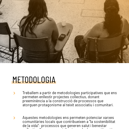
LA DULA
EQUIP
METODOLOGIA
Treballem a partir de metodologies participatives que ens
SERVEIS
permeten enllestir projectes col·lectius, donant
preeminència a la construcció de processos que
atorguen protagonisme al teixit associatiu i comunitari.
EXPERIÈN
Aquestes metodologies ens permeten potenciar xarxes
comunitàries locals que contribueixen a “la sostenibilitat
de la vida”:
processos que generen salut i benestar