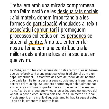
Treballem amb una mirada compromesa
amb l’eliminació de les
desigualtats socials
; així mateix, donem importància a les
formes de
participació
vinculades al teixit
associatiu
i
comunitari
i promoguem
processos col·lectius on les
persones
se
situen al
centre
.
Amb tot, entenem la
nostra feina com una contribució a la
millora dels entorns locals i la societat en
que vivim.
La Dula
, en moltes comarques del nostre territori, és un terme
que es refereix tant a una pràctica veïnal tradicional com a un
espai determinat. Es tractava de l’acte de recollida del bestiar
que cada família tenia per a la seua subsistència, transitant pels
carrers del municipi. Aquest era acompanyat habitualment cap
als terrenys comunals, que també es coneixen amb el mateix
nom. Així, és una idea que vincula les pràctiques col·lectives del
veïnat, la gestió comunitària dels recursos i la memòria local.
Precisament, en la cruïlla d’aquests àmbits, habita aquest estudi
i, des d’ells, entenem la nostra feina.