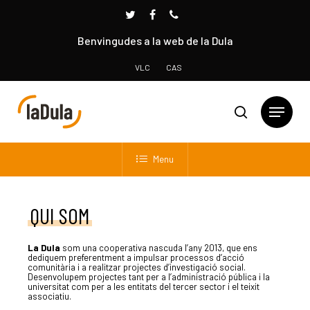
Benvingudes a la web de la Dula
VLC
CAS
Menu
Prem INTRO per cercar o ESC per tancar
QUI SOM
La Dula
som una cooperativa nascuda l’any 2013, que ens
dediquem preferentment a impulsar processos d’acció
comunitària i a realitzar projectes d’investigació social.
Desenvolupem projectes tant per a l’administració pública i la
universitat com per a les entitats del tercer sector i el teixit
associatiu.