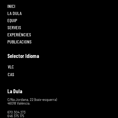
INICI
LA DULA
EQUIP
SERVEIS
EXPERIÈNCIES
PUBLICACIONS
Selector Idioma
VLC
CAS
La Dula
C/Na Jordana, 22 (baix-esquerra)
46018 València.
670 304 273
646 375 175