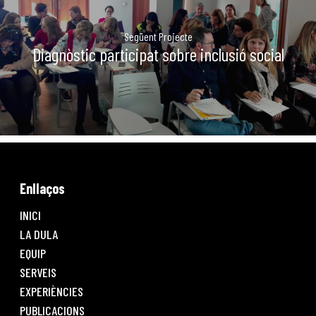
Següent Projecte
Diagnòstic participat sobre inclusió social
Enllaços
INICI
LA DULA
EQUIP
SERVEIS
EXPERIÈNCIES
PUBLICACIONS