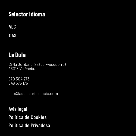
Selector Idioma
VLC
CAS
La Dula
C/Na Jordana, 22 (baix-esquerra)
46018 València.
670 304 273
646 375 175
info@ladulaparticipacio.com
Avis legal
Política de Cookies
Política de Privadesa