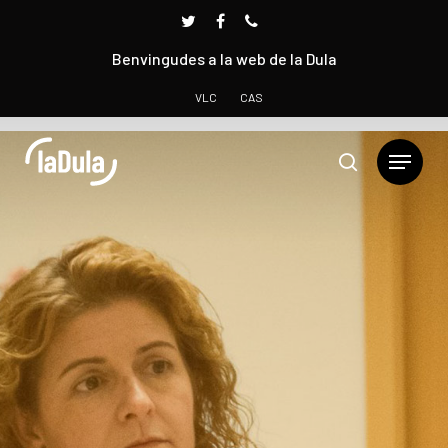
Benvingudes a la web de la Dula
VLC
CAS
Prem INTRO per cercar o ESC per tancar