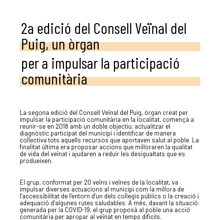
2a edició del Consell Veïnal del
Puig, un òrgan
per a impulsar la participació
comunitària
La segona edició del Consell Veïnal del Puig, òrgan creat per
impulsar la participació comunitària en la localitat, començà a
reunir-se en 2018 amb un doble objectiu: actualitzar el
diagnòstic participat del municipi i identificar de manera
col·lectiva tots aquells recursos que aportaven salut al poble. La
finalitat última era proposar accions que milloraren la qualitat
de vida del veïnat i ajudaren a reduir les desigualtats que es
produeixen.
El grup, conformat per 20 veïns i veïnes de la localitat, va
impulsar diverses actuacions al municipi com la millora de
l’accessibilitat de l’entorn d’un dels col·legis públics o la creació i
adequació d’algunes rutes saludables. A més, davant la situació
generada per la COVID-19, el grup proposà al poble una acció
comunitària per apropar al veïnat en temps difícils.