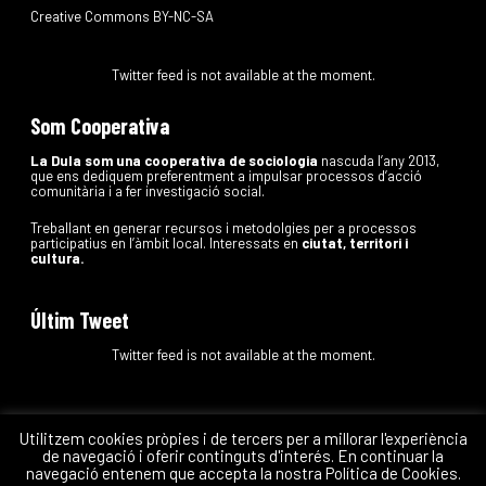
Creative Commons BY-NC-SA
Twitter feed is not available at the moment.
Som Cooperativa
La Dula som una cooperativa de sociologia
nascuda l’any 2013,
que ens dediquem preferentment a impulsar processos d’acció
comunitària i a fer investigació social.
Treballant en generar recursos i metodolgies per a processos
participatius en l’àmbit local. Interessats en
ciutat, territori i
cultura.
Últim Tweet
Twitter feed is not available at the moment.
Utilitzem cookies pròpies i de tercers per a millorar l'experiència
de navegació i oferir continguts d'interés. En continuar la
La Dula
Coop.
navegació entenem que accepta la nostra Política de Cookies.