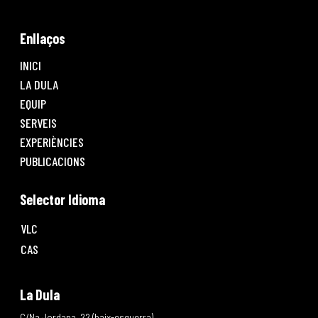
Enllaços
INICI
LA DULA
EQUIP
SERVEIS
EXPERIÈNCIES
PUBLICACIONS
Selector Idioma
VLC
CAS
La Dula
C/Na Jordana, 22 (baix-esquerra)