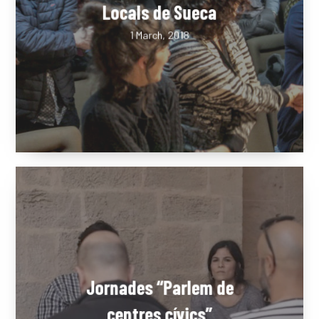
Fòrum d’Associacions
EQUIP
Locals de Sueca
1 March, 2018
SERVEIS
EXPERIÈN
PUBLICAC
La Dula
C/Poeta Alberola, 23-21
46018 València.