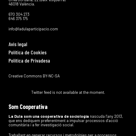
46018 València.
670 304 273
646 375 175
info@ladulaparticipacio.com
Avis legal
Política de Cookies
Política de Privadesa
Creative Commons BY-NC-SA
Twitter feed is not available at the moment.
Som Cooperativa
La Dula som una cooperativa de sociologia
nascuda l’any 2013,
que ens dediquem preferentment a impulsar processos d’acció
comunitària i a fer investigació social.
Treballant en generar recursos i metodolgies per a processos