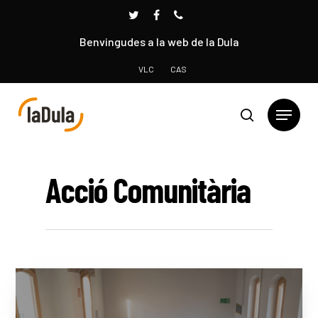
Benvingudes a la web de la Dula
VLC
CAS
Prem INTRO per cercar o ESC per tancar
Acció Comunitària